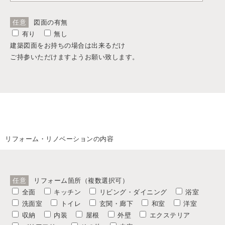
任意
図面の有無
有り
無し
建築図面をお持ちの場合は出来るだけ
ご持参いただけますようお願い致します。
リフォーム・リノベーションの内容
任意
リフォーム箇所（複数選択可）
全面
キッチン
リビング・ダイニング
浴室
洗面室
トイレ
玄関・廊下
和室
洋室
収納
内装
屋根
外壁
エクステリア